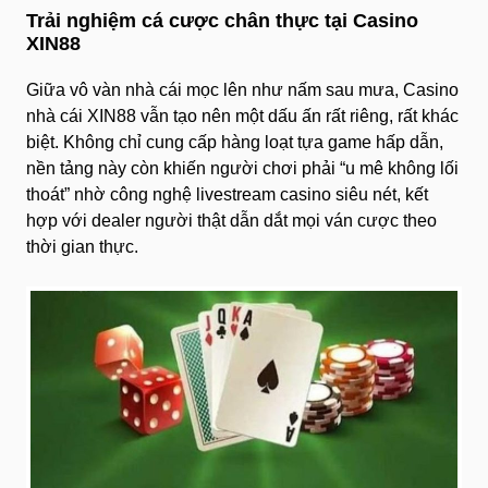
Trải nghiệm cá cược chân thực tại Casino
XIN88
Giữa vô vàn nhà cái mọc lên như nấm sau mưa, Casino
nhà cái XIN88 vẫn tạo nên một dấu ấn rất riêng, rất khác
biệt. Không chỉ cung cấp hàng loạt tựa game hấp dẫn,
nền tảng này còn khiến người chơi phải “u mê không lối
thoát” nhờ công nghệ livestream casino siêu nét, kết
hợp với dealer người thật dẫn dắt mọi ván cược theo
thời gian thực.