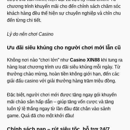
chương trình khuyến mãi cho đến chính sách chăm sóc
khách hàng đều thể hiện sự chuyên nghiệp và chỉn chu
đến từng chi tiết.
Lý do nên chơi Casino
Ưu đãi siêu khủng cho người chơi mới lẫn cũ
Không nơi nào “chơi lớn” như
Casino XIN88
khi tung ra
hàng loạt chương trình ưu đãi siêu khủng mỗi ngày. Từ
thưởng chào mừng, hoàn tiền không giới hạn, đến các
giải đấu casino với giải thưởng hàng trăm triệu đồng.
Đặc biệt, người chơi mới được tặng ngay gói khuyến
mãi chào sân hấp dẫn – giúp tăng vốn cược và tăng
luôn tỷ lệ thắng ngay từ lần đầu đặt chân vào sảnh
game. Quá đã cho một khởi đầu!
Chính sách nạp – rút siêu tốc, hỗ trợ 24/7