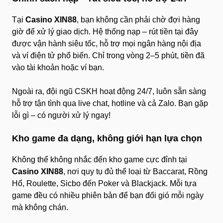
Tại
Casino XIN88
, bạn không cần phải chờ đợi hàng
giờ để xử lý giao dịch. Hệ thống nạp – rút tiền tại đây
được vận hành siêu tốc, hỗ trợ mọi ngân hàng nội địa
và ví điện tử phổ biến. Chỉ trong vòng 2–5 phút, tiền đã
vào tài khoản hoặc ví bạn.
Ngoài ra, đội ngũ CSKH hoạt động 24/7, luôn sẵn sàng
hỗ trợ tận tình qua live chat, hotline và cả Zalo. Bạn gặp
lỗi gì – có người xử lý ngay!
Kho game đa dạng, không giới hạn lựa chọn
Không thể không nhắc đến kho game cực đỉnh tại
Casino XIN88
, nơi quy tụ đủ thể loại từ Baccarat, Rồng
Hổ, Roulette, Sicbo đến Poker và Blackjack. Mỗi tựa
game đều có nhiều phiên bản để bạn đổi gió mỗi ngày
mà không chán.