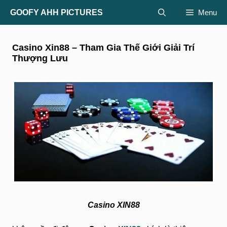
Skip
GOOFY AHH PICTURES
Menu
to
content
Casino Xin88 – Tham Gia Thế Giới Giải Trí
Thượng Lưu
Casino XIN88