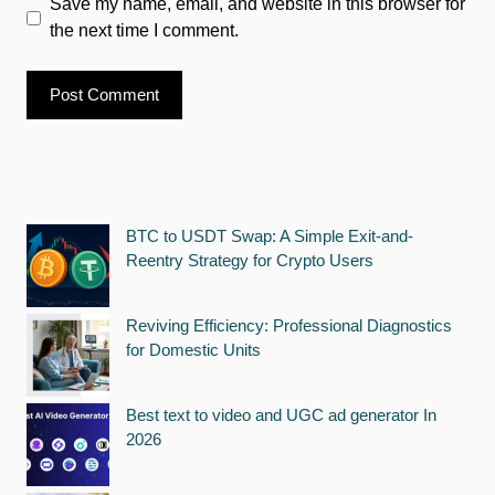
Save my name, email, and website in this browser for
the next time I comment.
BTC to USDT Swap: A Simple Exit-and-
Reentry Strategy for Crypto Users
Reviving Efficiency: Professional Diagnostics
for Domestic Units
Best text to video and UGC ad generator In
2026