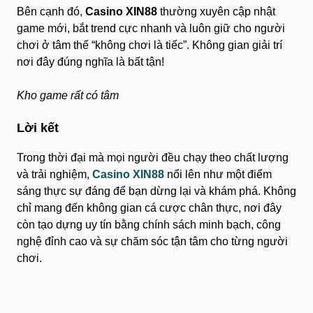
Bên cạnh đó,
Casino XIN88
thường xuyên cập nhật
game mới, bắt trend cực nhanh và luôn giữ cho người
chơi ở tâm thế “không chơi là tiếc”. Không gian giải trí
nơi đây đúng nghĩa là bất tận!
Kho game rất có tâm
Lời kết
Trong thời đại mà mọi người đều chạy theo chất lượng
và trải nghiệm,
Casino XIN88
nổi lên như một điểm
sáng thực sự đáng để bạn dừng lại và khám phá. Không
chỉ mang đến không gian cá cược chân thực, nơi đây
còn tạo dựng uy tín bằng chính sách minh bạch, công
nghệ đỉnh cao và sự chăm sóc tận tâm cho từng người
chơi.