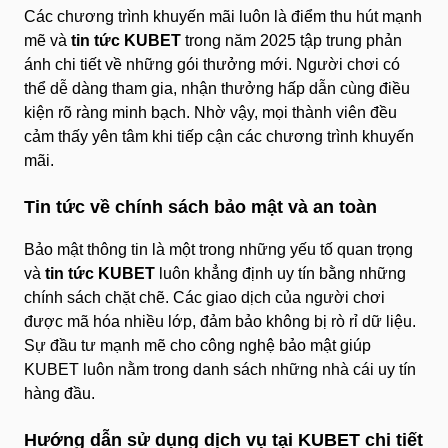
Các chương trình khuyến mãi luôn là điểm thu hút mạnh
mẽ và
tin tức KUBET
trong năm 2025 tập trung phản
ánh chi tiết về những gói thưởng mới. Người chơi có
thể dễ dàng tham gia, nhận thưởng hấp dẫn cùng điều
kiện rõ ràng minh bạch. Nhờ vậy, mọi thành viên đều
cảm thấy yên tâm khi tiếp cận các chương trình khuyến
mãi.
Tin tức về chính sách bảo mật và an toàn
Bảo mật thông tin là một trong những yếu tố quan trọng
và
tin tức KUBET
luôn khẳng định uy tín bằng những
chính sách chặt chẽ. Các giao dịch của người chơi
được mã hóa nhiều lớp, đảm bảo không bị rò rỉ dữ liệu.
Sự đầu tư mạnh mẽ cho công nghệ bảo mật giúp
KUBET luôn nằm trong danh sách những nhà cái uy tín
hàng đầu.
Hướng dẫn sử dụng dịch vụ tại KUBET chi tiết