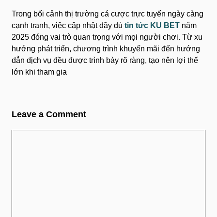
Trong bối cảnh thị trường cá cược trực tuyến ngày càng
cạnh tranh, việc cập nhật đầy đủ
tin tức KU BET
năm
2025 đóng vai trò quan trọng với mọi người chơi. Từ xu
hướng phát triển, chương trình khuyến mãi đến hướng
dẫn dịch vụ đều được trình bày rõ ràng, tạo nên lợi thế
lớn khi tham gia
Leave a Comment
Comment