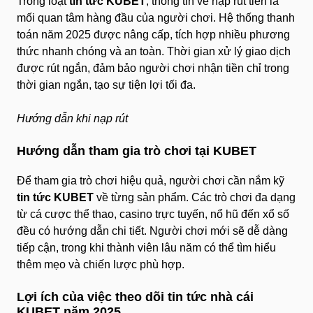
Trong loạt
tin tức KUBET
, thông tin về nạp rút tiền là
mối quan tâm hàng đầu của người chơi. Hệ thống thanh
toán năm 2025 được nâng cấp, tích hợp nhiều phương
thức nhanh chóng và an toàn. Thời gian xử lý giao dịch
được rút ngắn, đảm bảo người chơi nhận tiền chỉ trong
thời gian ngắn, tạo sự tiện lợi tối đa.
Hướng dẫn khi nạp rút
Hướng dẫn tham gia trò chơi tại KUBET
Để tham gia trò chơi hiệu quả, người chơi cần nắm kỹ
tin tức KUBET
về từng sản phẩm. Các trò chơi đa dạng
từ cá cược thể thao, casino trực tuyến, nổ hũ đến xổ số
đều có hướng dẫn chi tiết. Người chơi mới sẽ dễ dàng
tiếp cận, trong khi thành viên lâu năm có thể tìm hiểu
thêm mẹo và chiến lược phù hợp.
Lợi ích của việc theo dõi tin tức nhà cái
KUBET năm 2025