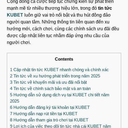
Cộng đồng cá cược tiếp tục chứng kiến sự phát triển
mạnh mẽ từ nhiều thương hiệu lớn, trong đó
tin tức
KUBET
luôn giữ vai trò nổi bật và thu hút đông đảo
người quan tâm. Những thông tin liên quan đến xu
hướng mới, cách chơi, cùng các chính sách ưu đãi đều
được cập nhật liên tục nhằm đáp ứng nhu cầu của
người chơi.
Contents
1 Cập nhật tin tức KUBET nhanh chóng và chính xác
2 Tin tức về xu hướng phát triển trong năm 2025
3 Tin tức về khuyến mãi và ưu đãi nổi bật
4 Tin tức về chính sách bảo mật và an toàn
5 Hướng dẫn sử dụng dịch vụ tại KUBET chi tiết năm
2025
6 Hướng dẫn đăng ký tài khoản tại KUBET
7 Hướng dẫn nạp rút tiền tại KUBET
8 Hướng dẫn tham gia trò chơi tại KUBET
9 Lợi ích của việc theo dõi tin tức nhà cái KUBET năm